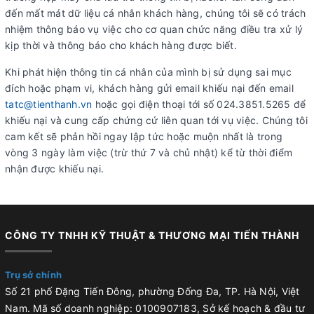
đến mất mát dữ liệu cá nhân khách hàng, chúng tôi sẽ có trách
nhiệm thông báo vụ việc cho cơ quan chức năng điều tra xử lý
kịp thời và thông báo cho khách hàng được biết.
Khi phát hiện thông tin cá nhân của mình bị sử dụng sai mục
đích hoặc phạm vi, khách hàng gửi email khiếu nại đến email
tatc@tienthanh.vn
hoặc gọi điện thoại tới số 024.3851.5265 để
khiếu nại và cung cấp chứng cứ liên quan tới vụ việc. Chúng tôi
cam kết sẽ phản hồi ngay lập tức hoặc muộn nhất là trong
vòng 3 ngày làm việc (trừ thứ 7 và chủ nhật) kể từ thời điểm
nhận được khiếu nại.
CÔNG TY TNHH KỸ THUẬT & THƯƠNG MẠI TIẾN THÀNH
Trụ sở chính
Số 21 phố Đặng Tiến Đông, phường Đống Đa, TP. Hà Nội, Việt
Nam. Mã số doanh nghiệp: 0100907183, Sở kế hoạch & đầu tư