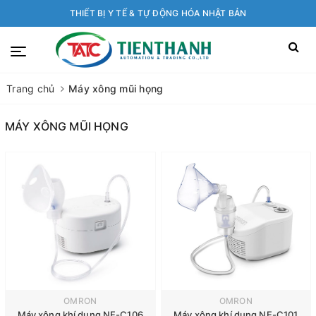
THIẾT BỊ Y TẾ & TỰ ĐỘNG HÓA NHẬT BẢN
Trang chủ
Máy xông mũi họng
MÁY XÔNG MŨI HỌNG
OMRON
OMRON
Máy xông khí dung NE-C106
Máy xông khí dung NE-C101