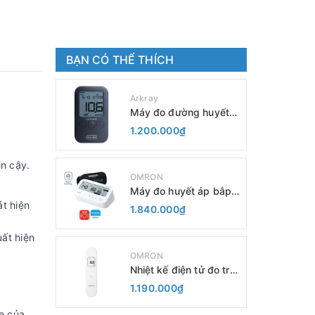
BẠN CÓ THỂ THÍCH
Arkray
Máy đo đường huyết
GLUCOCARD S
1.200.000₫
n cậy.
OMRON
Máy đo huyết áp bắp
tay IQ BT (HEM-
át hiện
1.840.000₫
7194T1-FL)
uất hiện
OMRON
Nhiệt kế điện tử đo trán
MC-F300
1.190.000₫
e của