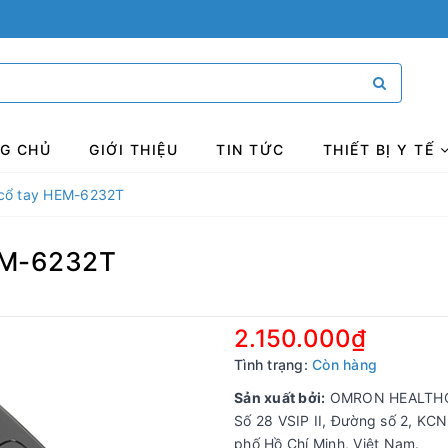
G CHỦ
GIỚI THIỆU
TIN TỨC
THIẾT BỊ Y TẾ
 cổ tay HEM-6232T
EM-6232T
2.150.000₫
Tình trạng:
Còn hàng
Sản xuất bởi:
OMRON HEALTHCA
Số 28 VSIP II, Đường số 2, KC
phố Hồ Chí Minh, Việt Nam.