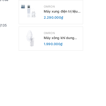
OMRON
Máy xung điện trị liệu
HV-F230
2.290.000₫
 (135
OMRON
Máy xông khí dung
dạng lưới NE-U200
1.990.000₫