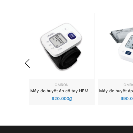
OMRON
OMR
Máy đo huyết áp cổ tay HEM-6161
920.000₫
990.