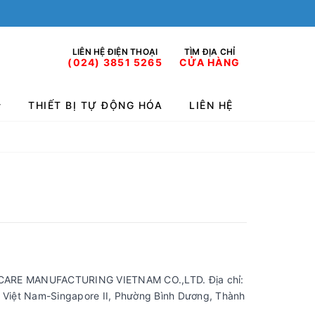
LIÊN HỆ ĐIỆN THOẠI
TÌM ĐỊA CHỈ
(024) 3851 5265
CỬA HÀNG
THIẾT BỊ TỰ ĐỘNG HÓA
LIÊN HỆ
RE MANUFACTURING VIETNAM CO.,LTD. Địa chỉ:
N Việt Nam-Singapore II, Phường Bình Dương, Thành