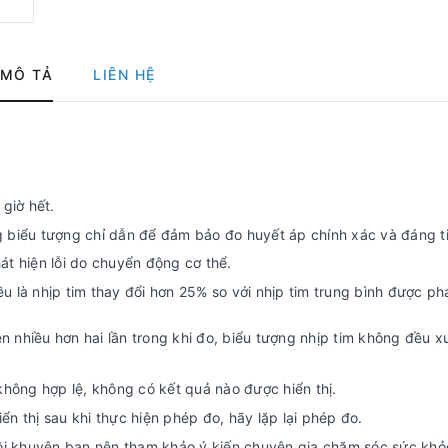
MÔ TẢ
LIÊN HỆ
giờ hết.
biểu tượng chỉ dẫn để đảm bảo đo huyết áp chính xác và đáng ti
át hiện lỗi do chuyển động cơ thể.
u là nhịp tim thay đổi hơn 25% so với nhịp tim trung bình được ph
 nhiều hơn hai lần trong khi đo, biểu tượng nhịp tim không đều x
không hợp lệ, không có kết quả nào được hiển thị.
n thị sau khi thực hiện phép đo, hãy lặp lại phép đo.
tôi khuyên bạn nên tham khảo ý kiến chuyên gia chăm sóc sức khỏ