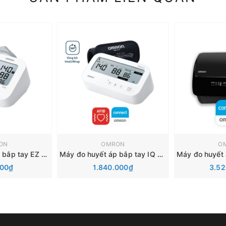
ON
OMRON
O
Máy đo huyết áp bắp tay EZ Lite (HEM-7180)
Máy đo huyết áp bắp tay IQ BT (HEM-7194T1-FL)
000₫
1.840.000₫
3.52