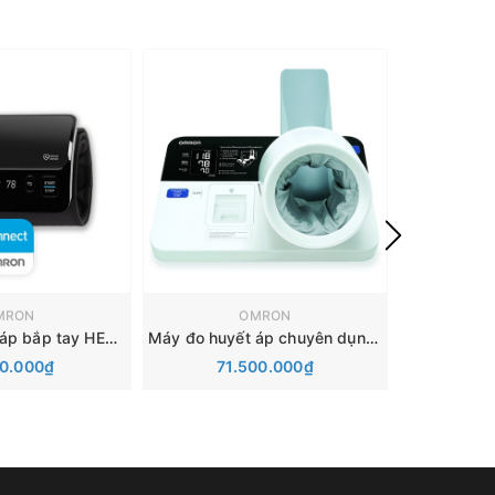
MRON
OMRON
Máy đo huyết áp bắp tay HEM-7600T
Máy đo huyết áp chuyên dụng HBP-9030
0.000₫
71.500.000₫
1